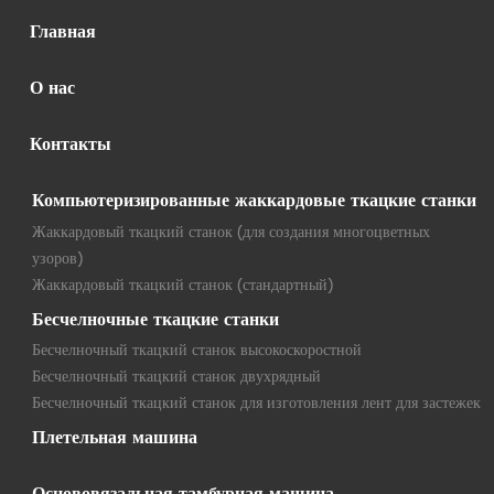
Главная
О нас
Контакты
Компьютеризированные жаккардовые ткацкие станки
Жаккардовый ткацкий станок (для создания многоцветных
узоров)
Жаккардовый ткацкий станок (стандартный)
Бесчелночные ткацкие станки
Бесчелночный ткацкий станок высокоскоростной
Бесчелночный ткацкий станок двухрядный
Бесчелночный ткацкий станок для изготовления лент для застежек
Плетельная машина
Основовязальная тамбурная машина