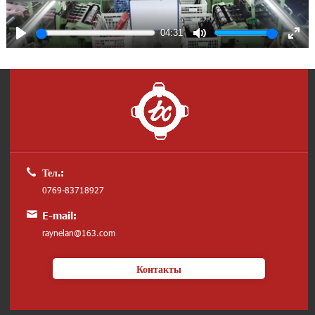
04:31
Play
Mute
Ente
full
Тел.:
0769-83718927
E-mail:
raynelan@163.com
Контакты