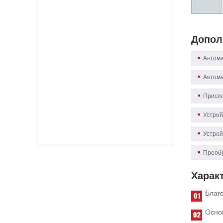
Допол
Автома
Автома
Приспо
Устрой
Устрой
Преобр
Харак
Благо
Осно