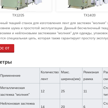
TX12/25
TX14/20
чный ткацкий станок для изготовления лент для застежек "молния"
ровнем шума и простотой эксплуатации. Данный бесчелночный ткацк
ескими и нейлоновыми застежками "молния" для одежды, упаковок 
тся специальная цепь, которая также гарантирует простоту эксплу
ос от
етры
Количество
Макс.
Ремизная
Ра
Применение
лент
ширина(мм)
рамка
см
Металлическая
Ст
12
25
11
застежка "молния"
ти
Нейлоновая застежка
Ст
14
20
6