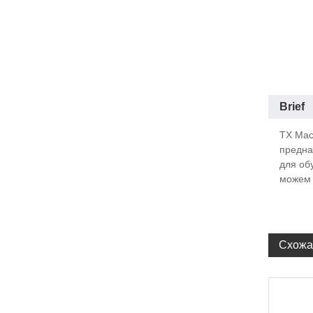
Brief
TX Mac
предна
для об
можем 
Схожа