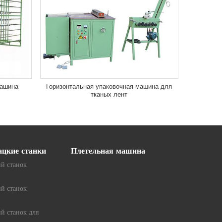
машина
Горизонтальная упаковочная машина для
тканых лент
ацкие станки
Плетельная машина
й станок
й станок
й станок для