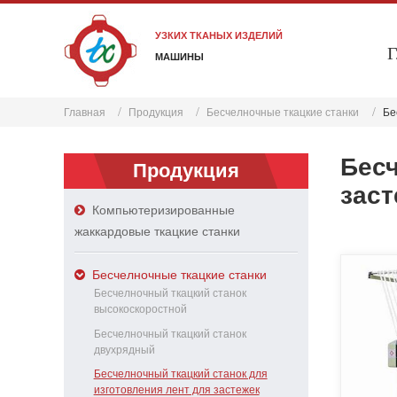
УЗКИХ ТКАНЫХ ИЗДЕЛИЙ
Г
МАШИНЫ
Главная
Продукция
Бесчелночные ткацкие станки
Бе
Бесч
Продукция
заст
Компьютеризированные
жаккардовые ткацкие станки
Бесчелночные ткацкие станки
Бесчелночный ткацкий станок
высокоскоростной
Бесчелночный ткацкий станок
двухрядный
Бесчелночный ткацкий станок для
изготовления лент для застежек