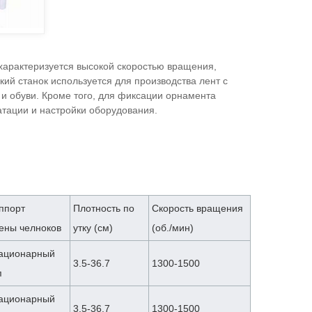
 характеризуется высокой скоростью вращения,
ий станок используется для производства лент с
и обуви. Кроме того, для фиксации орнамента
атации и настройки оборудования.
ппорт
Плотность по
Скорость вращения
ены челноков
утку (см)
(об./мин)
ационарный
3.5-36.7
1300-1500
п
ационарный
3.5-36.7
1300-1500