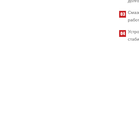
долго
Смаз
рабо
Устр
стаби