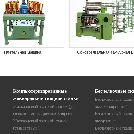
Плетельная машина
Основовязальная тамбурная 
Компьютеризированные
Бесчелночные тк
жаккардовые ткацкие станки
Бесчелночный ткацки
Жаккардовый ткацкий станок (для
высокоскоростной
создания многоцветных узоров)
Бесчелночный ткацки
Жаккардовый ткацкий станок
двухрядный
(стандартный)
Бесчелночный ткацки