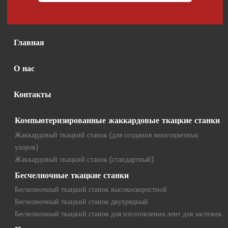
Главная
О нас
Контакты
Компьютеризированные жаккардовые ткацкие станки
Жаккардовый ткацкий станок (для создания многоцветных
узоров)
Жаккардовый ткацкий станок (стандартный)
Бесчелночные ткацкие станки
Бесчелночный ткацкий станок высокоскоростной
Бесчелночный ткацкий станок двухрядный
Бесчелночный ткацкий станок для изготовления лент для застежек