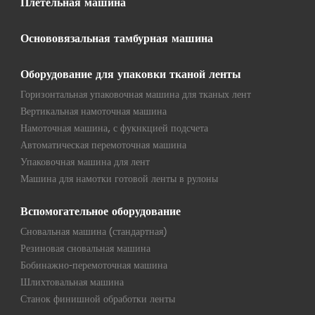
Плетельная машина
Основовязальная тамбурная машина
Оборудование для упаковки тканой ленты
Горизонтальная упаковочная машина для тканых лент
Вертикальная намоточная машина
Намоточная машина, с фукнкцией подсчета
Автоматическая перемоточная машина
Упаковочная машина для лент
Машина для намотки готовой ленты в рулоны
Вспомогательное оборудование
Сновальная машина (стандартная)
Резиновая сновальная машина
Бобинажно-перемоточная машина
Шлихтовальная машина
Станок финишной обработки ленты