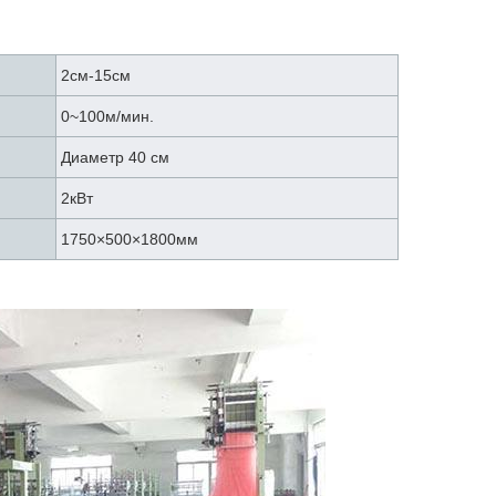
2см-15см
0~100м/мин.
Диаметр 40 см
2кВт
1750×500×1800мм