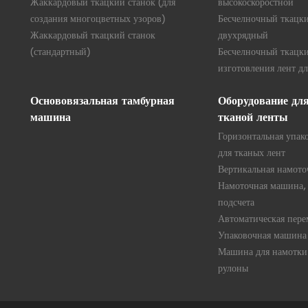
Жаккардовый ткацкий станок (для
высокоскоростной
создания многоцветных узоров)
Бесчелночный ткацки
Жаккардовый ткацкий станок
двухрядный
(стандартный)
Бесчелночный ткацки
изготовления лент дл
Основовязальная тамбурная
Оборудование дл
машина
тканой ленты
Горизонтальная упак
для тканых лент
Вертикальная намот
Намоточная машина,
подсчета
Автоматическая пер
Упаковочная машина 
Машина для намотки 
рулоны