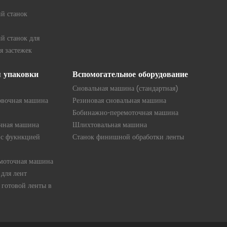
й станок
й станок для
я застежек
я упаковки
Вспомогательное оборудование
Сновальная машина (стандартная)
овочная машина
Резиновая сновальная машина
Бобинажно-перемоточная машина
очная машина
Шлихтовальная машина
 с фукнкцией
Станок финишной обработки ленты
емоточная машина
для лент
готовой ленты в