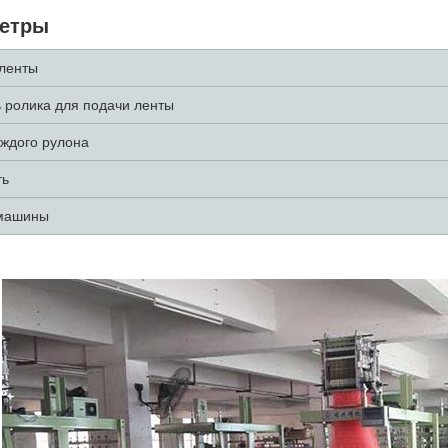
етры
ленты
 ролика для подачи ленты
аждого рулона
ть
машины