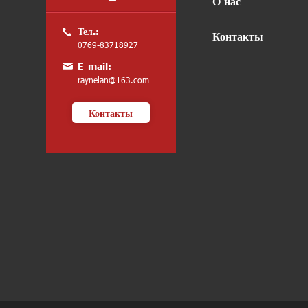
О нас
Тел.:
Контакты
0769-83718927
E-mail:
raynelan@163.com
Контакты