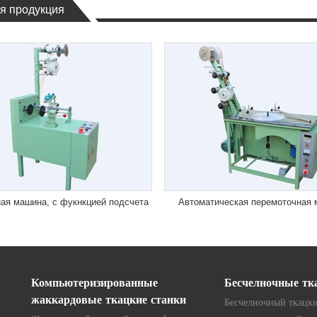
я продукция
ая машина, с фукнкцией подсчета
Автоматическая перемоточная
Компьютеризированные
Бесчелночные тк
жаккардовые ткацкие станки
Бесчелночный ткацки