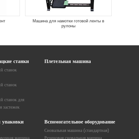
ент
Машина для намотки готовой ленты в
рулоны
ацкие станки
Плетельная машина
й станок
й станок
й станок для
я застежек
я упаковки
Вспомогательное оборудование
Сновальная машина (стандартная)
овочная машина
Резиновая сновальная машина