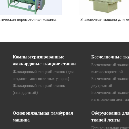
тическая перемоточная машина
Упаковочная машина для л
Компьютеризированные
Бесчелночные тк
жаккардовые ткацкие станки
Бесчелночный ткацки
Жаккардовый ткацкий станок (для
высокоскоростной
создания многоцветных узоров)
Бесчелночный ткацки
Жаккардовый ткацкий станок
двухрядный
(стандартный)
Бесчелночный ткацки
изготовления лент дл
Основовязальная тамбурная
Оборудование дл
машина
тканой ленты
Горизонтальная упак