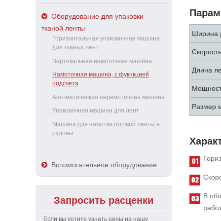
Парам
Оборудование для упаковки
тканой ленты
Ширина 
Горизонтальная упаковочная машина
для тканых лент
Скорость
Вертикальная намоточная машина
Длина ле
Намоточная машина, с фукнкцией
подсчета
Мощнос
Автоматическая перемоточная машина
Размер 
Упаковочная машина для лент
Машина для намотки готовой ленты в
рулоны
Харак
Гори
Вспомогательное оборудование
Скоро
В об
Запросить расценки
рабо
Если вы хотите узнать цены на нашу