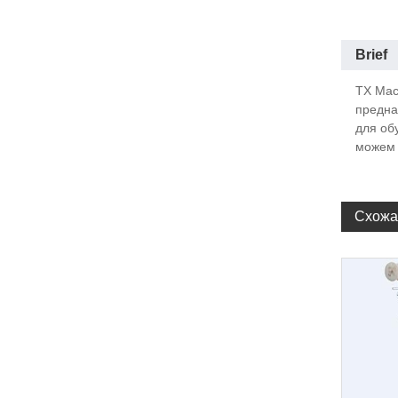
Brief
TX Mac
предна
для об
можем 
Схожа