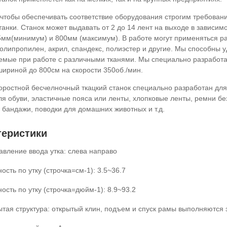
, чтобы обеспечивать соответствие оборудования строгим требова
танки. Станок может выдавать от 2 до 14 лент на выходе в зависи
5мм(минимум) и 800мм (максимум). В работе могут применяться ра
полипропилен, акрил, спандекс, полиэстер и другие. Мы способны 
емые при работе с различными тканями. Мы специально разработа
шириной до 800см на скорости 350об./мин.
оростной бесчелночный ткацкий станок специально разработан для 
ля обуви, эластичные пояса или ленты, хлопковые ленты, ремни бе
 бандажи, поводки для домашних животных и т.д.
теристики
авление ввода утка: слева направо
ость по утку (строчка=см-1): 3.5~36.7
ость по утку (строчка=дюйм-1): 8.9~93.2
тая структура: открытый клин, подъем и спуск рамы выполняются 