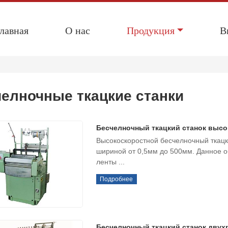
лавная
О нас
Продукция
В
елночные ткацкие станки
Бесчелночный ткацкий станок выс
Высокоскоростной бесчелночный ткацк
шириной от 0,5мм до 500мм. Данное о
ленты ...
Подробнее
Бесчелночный ткацкий станок дву