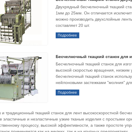
Двухрядный бесчелночный ткацкий ста
1мм до 25мм. Он отличается исключи
можно производить двухслойные ленты
составляет 20 шт.
Подробнее
Бесчелночный ткацкий станок для и
Бесчелночный ткацкий станок для изго
высокой скоростью вращения, низким 
бесчелночный ткацкий станок использу
нейлоновыми застежками "молния" для
Подробнее
к и традиционный ткацкий станок для лент высокоскоростной бесче
е эластичные и неэластичные узкие тканые изделия с простыми ор
ственному процессу, высокой эффективности, а также простоте уп
танок применяется как на мелких, так и на крупных предприятиях.