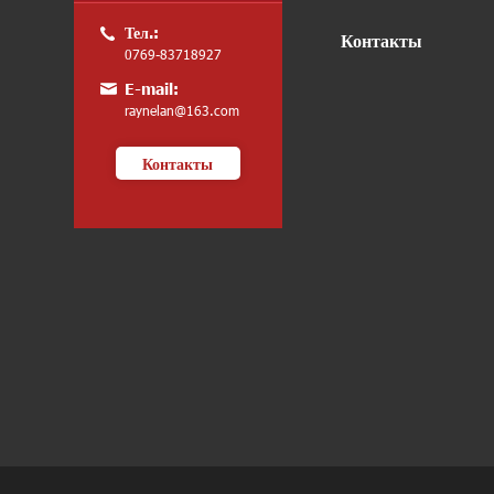
Тел.:
Контакты
0769-83718927
E-mail:
raynelan@163.com
Контакты