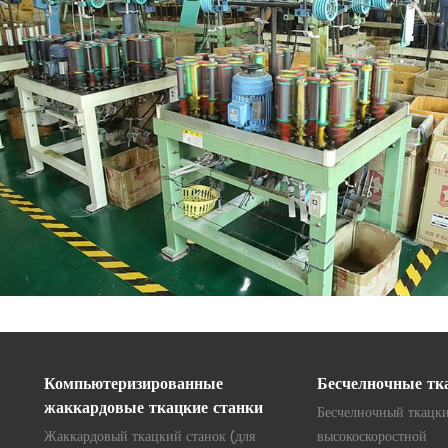
Компьютеризированные
Бесчелночные тк
жаккардовые ткацкие станки
Бесчелночный ткацки
Жаккардовый ткацкий станок (для
высокоскоростной