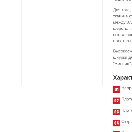
Для того
ткацкие с
между 0,
шерсть, 
выставля
полотна 
Высокоск
шнурки д
"молния",
Харак
Напр
Плотн
Плотн
Откры