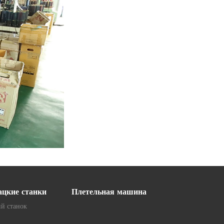
ацкие станки
Плетельная машина
й станок