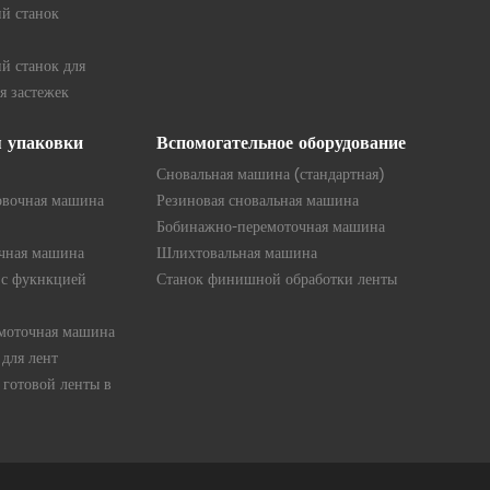
й станок
й станок для
я застежек
я упаковки
Вспомогательное оборудование
Сновальная машина (стандартная)
овочная машина
Резиновая сновальная машина
Бобинажно-перемоточная машина
очная машина
Шлихтовальная машина
 с фукнкцией
Станок финишной обработки ленты
емоточная машина
для лент
готовой ленты в