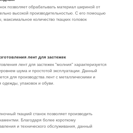
нок позволяет обрабатывать материал шириной от
тельно высокой производительностью. С его помощью
, максимальное количество ткацких головок
зготовления лент для застежек
товления лент для застежек "молния" характеризуется
уровнем шума и простотой эксплуатации. Данный
ется для производства лент с металлическими и
 одежды, упаковок и обуви.
лночный ткацкий станок позволяет производить
наментми. Благодаря более короткому
равления и технического обслуживания, данный