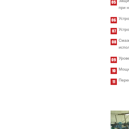
Защит
при н
Устр
Устро
Смаз
испол
Урове
Мощн
Пере