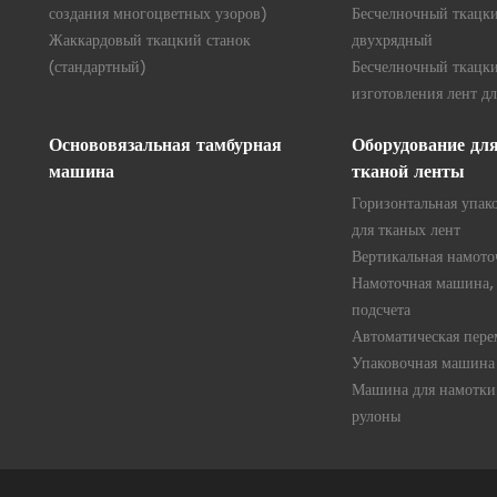
создания многоцветных узоров)
Бесчелночный ткацки
Жаккардовый ткацкий станок
двухрядный
(стандартный)
Бесчелночный ткацки
изготовления лент дл
Основовязальная тамбурная
Оборудование дл
машина
тканой ленты
Горизонтальная упак
для тканых лент
Вертикальная намот
Намоточная машина,
подсчета
Автоматическая пер
Упаковочная машина 
Машина для намотки 
рулоны