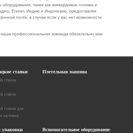
 оборудования, такие как жаккардовые головки и
адеш, Египет, Индию и Индонезию, предоставляя
нной почте, в случае если у вас нет возможности
 и наша профессиональная команда обязательно вам
ацкие станки
Плетельная машина
й станок
й станок
й станок для
я застежек
я упаковки
Вспомогательное оборудование