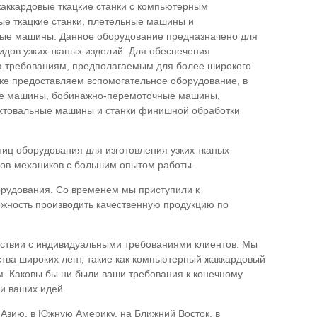
жаккардовые ткацкие станки с компьютерным
ые ткацкие станки, плетельные машины и
ые машины. Данное оборудование предназначено для
идов узких тканых изделий. Для обеспечения
ва требованиям, предполагаемым для более широкого
же предоставляем вспомогательное оборудование, в
ые машины, бобинажно-перемоточные машины,
хтовальные машины и станки финишной обработки
ц оборудования для изготовления узких тканых
ров-механиков с большим опытом работы.
орудования. Со временем мы приступили к
жность производить качественную продукцию по
етствии с индивидуальными требованиями клиентов. Мы
ства широких лент, такие как компьютерный жаккардовый
м. Каковы бы ни были ваши требования к конечному
и ваших идей.
Азию, в Южную Америку, на Ближний Восток, в