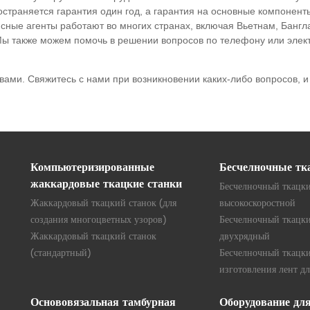
страняется гарантия один год, а гарантия на основные компоненты
сные агенты работают во многих странах, включая Вьетнам, Бангл
 также можем помочь в решении вопросов по телефону или электро
вами. Свяжитесь с нами при возникновении каких-либо вопросов,
Компьютеризированные
Бесчелночные тк
жаккардовые ткацкие станки
Бесчелночный ткацки
Жаккардовый ткацкий станок (для
высокоскоростной
создания многоцветных узоров)
Бесчелночный ткацки
Жаккардовый ткацкий станок
двухрядный
(стандартный)
Бесчелночный ткацки
изготовления лент дл
Основовязальная тамбурная
Оборудование дл