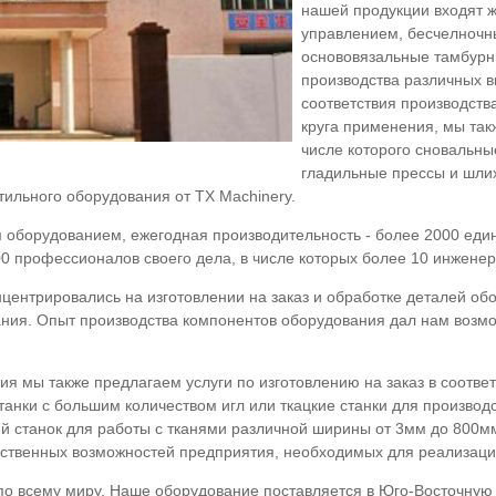
нашей продукции входят 
управлением, бесчелночн
основовязальные тамбурн
производства различных в
соответствия производст
круга применения, мы так
числе которого сновальн
гладильные прессы и шли
ильного оборудования от TX Machinery.
борудованием, ежегодная производительность - более 2000 едини
00 профессионалов своего дела, в числе которых более 10 инжене
центрировались на изготовлении на заказ и обработке деталей об
ния. Опыт производства компонентов оборудования дал нам возмо
ия мы также предлагаем услуги по изготовлению на заказ в соотв
анки с большим количеством игл или ткацкие станки для производ
кий станок для работы с тканями различной ширины от 3мм до 800м
дственных возможностей предприятия, необходимых для реализаци
по всему миру. Наше оборудование поставляется в Юго-Восточную 