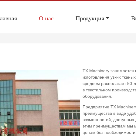
лавная
О нас
Продукция
В
TX Machinery занимается
изготовления узких тканых
среднем располагает 50-л
в текстильном производст
оборудования.
Предприятие TX Machinery
преимущества в виде удо
возможностей, доступных 
этим преимуществам мы м
ценам без необходимости 