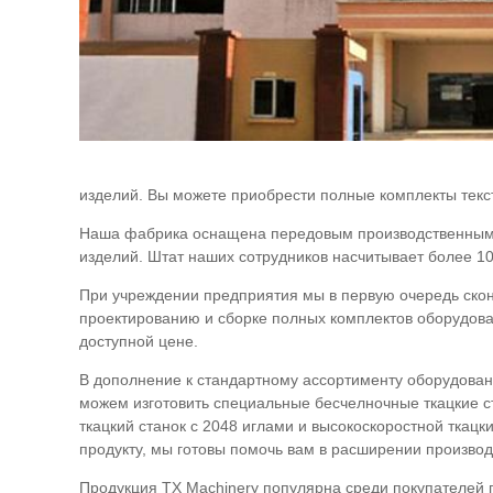
изделий. Вы можете приобрести полные комплекты текст
Наша фабрика оснащена передовым производственным о
изделий. Штат наших сотрудников насчитывает более 1
При учреждении предприятия мы в первую очередь скон
проектированию и сборке полных комплектов оборудова
доступной цене.
В дополнение к стандартному ассортименту оборудован
можем изготовить специальные бесчелночные ткацкие ст
ткацкий станок с 2048 иглами и высокоскоростной ткац
продукту, мы готовы помочь вам в расширении произво
Продукция TX Machinery популярна среди покупателей 